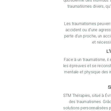
quotidienne des individus
traumatismes divers, qu'
Les traumatismes peuvent 
accident ou d'une agress
perte d'un proche, un acc
et nécessi
L
Face à un traumatisme, il 
les épreuves et se recons
mentale et physique des in
S
STM Thérapies, situé à Év
des traumatismes. Grâc
solutions personnalisées po