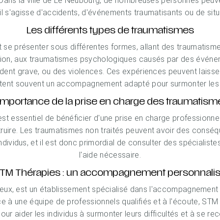
. Dans la ville de Le Neubourg, de nombreuses personnes peuv
il s'agisse d'accidents, d'événements traumatisants ou de situ
Les différents types de traumatismes
se présenter sous différentes formes, allant des traumatisme
ion, aux traumatismes psychologiques causés par des événemen
ident grave, ou des violences. Ces expériences peuvent laiss
tent souvent un accompagnement adapté pour surmonter les d
'importance de la prise en charge des traumatism
est essentiel de bénéficier d'une prise en charge professionn
truire. Les traumatismes non traités peuvent avoir des conséq
dividus, et il est donc primordial de consulter des spécialis
l'aide nécessaire.
TM Thérapies : un accompagnement personnali
reux, est un établissement spécialisé dans l'accompagnemen
e à une équipe de professionnels qualifiés et à l'écoute, ST
ur aider les individus à surmonter leurs difficultés et à se r