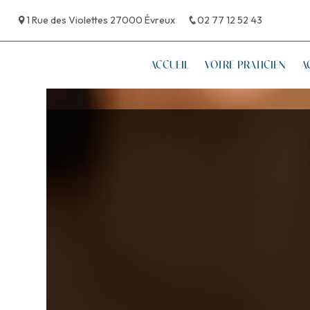
Panneau de gestion des cookies
1 Rue des Violettes 27000 Évreux
02 77 12 52 43
ACCUEIL
VOTRE PRATICIEN
A