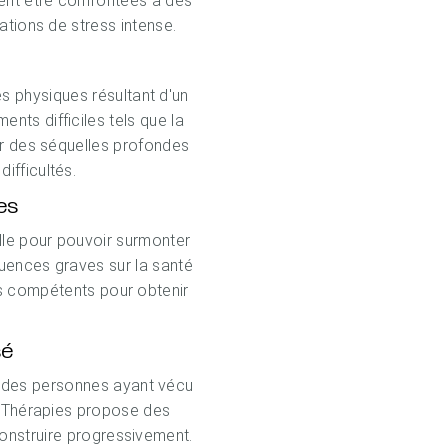
ent être confrontées à des
ations de stress intense.
s physiques résultant d'un
ts difficiles tels que la
er des séquelles profondes
ifficultés.
es
elle pour pouvoir surmonter
uences graves sur la santé
tes compétents pour obtenir
sé
t des personnes ayant vécu
M Thérapies propose des
econstruire progressivement.