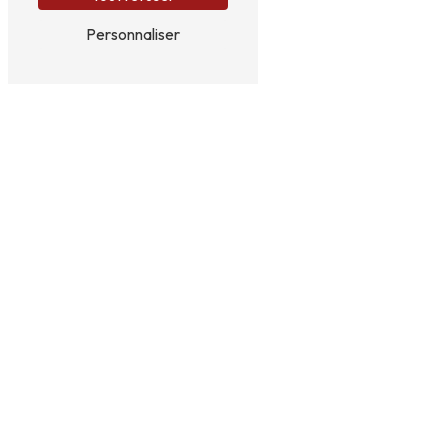
Personnaliser
N'hésitez pas à nous contacter