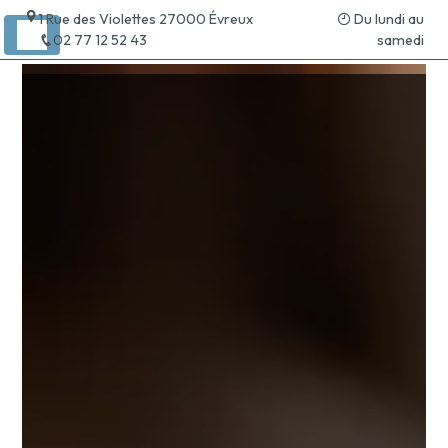
Panneau de gestion des cookies
1 Rue des Violettes 27000 Évreux
Du lundi au
02 77 12 52 43
samedi