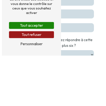
vous donne le contrôle sur
ceux que vous souhaitez
activer
Tout accepter
Tout refuser
Vous n'êtes pas un robot, veuillez répondre à cette
Personnaliser
question : combien font quatre plus six ?