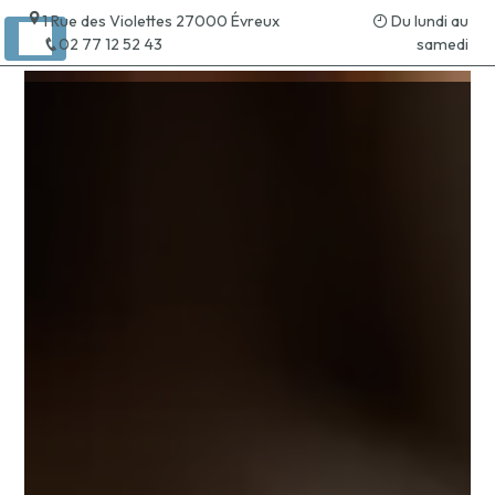
Panneau de gestion des cookies
1 Rue des Violettes 27000 Évreux
Du lundi au
02 77 12 52 43
samedi