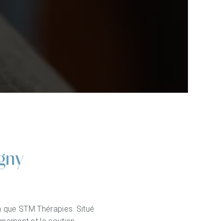
gny
n que STM Thérapies. Situé