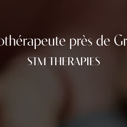
othérapeute près de Gr
STM THERAPIES