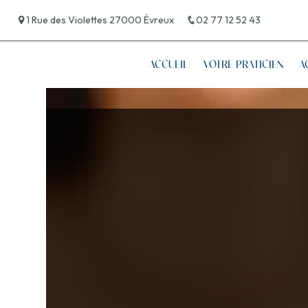
Panneau de gestion des cookies
1 Rue des Violettes 27000 Évreux
02 77 12 52 43
ACCUEIL
VOTRE PRATICIEN
A