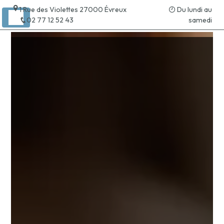
Panneau de gestion des cookies
1 Rue des Violettes 27000 Évreux
Du lundi au
02 77 12 52 43
samedi