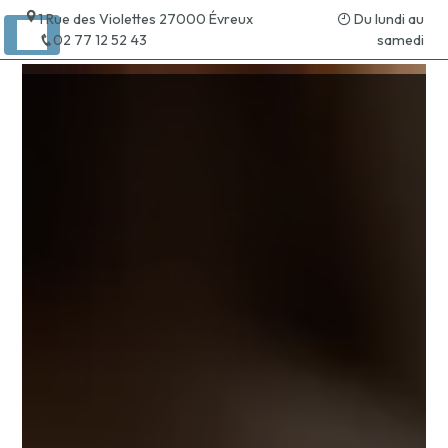
Panneau de gestion des cookies
1 Rue des Violettes 27000 Évreux
Du lundi au
02 77 12 52 43
samedi