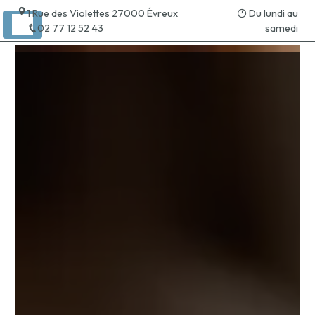
Panneau de gestion des cookies
1 Rue des Violettes 27000 Évreux
Du lundi au
02 77 12 52 43
samedi