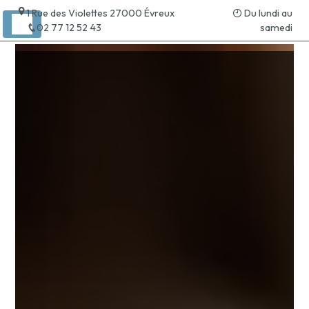
Panneau de gestion des cookies
1 Rue des Violettes 27000 Évreux
Du lundi au
02 77 12 52 43
samedi